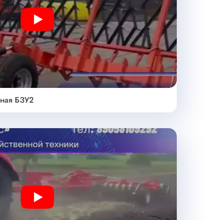
Play
дная БЗУ2
Play