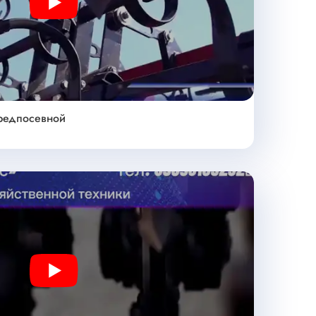
Play
предпосевной
Play