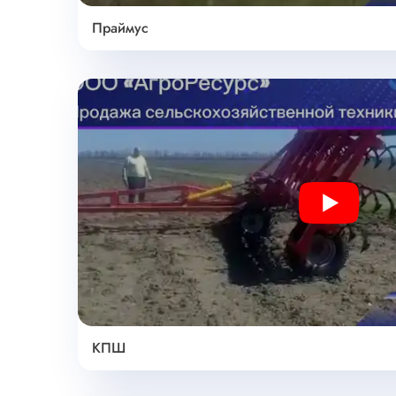
Праймус
Play
КПШ