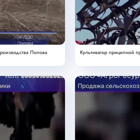
роизводства Попова
Культиватор прицепной 