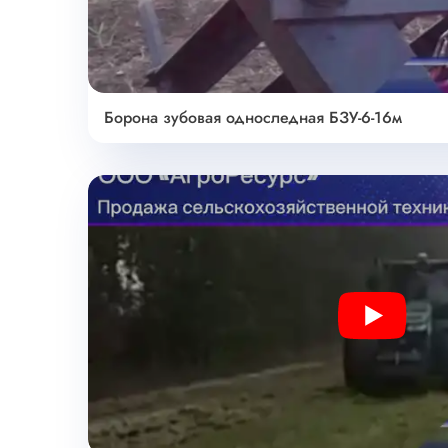
Борона зубовая односледная БЗУ-6-16м
Play