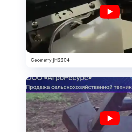
Play
Geometry JH2204
Play