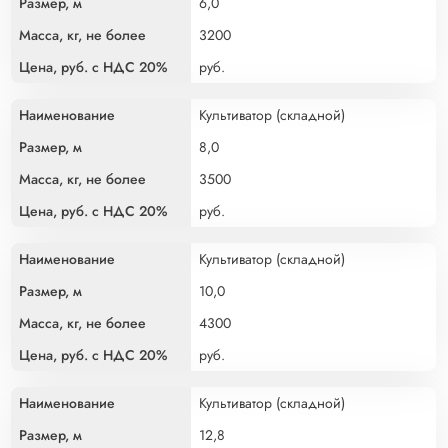
н
м
о
С
6,0
и
л
2
3200
е
е
0
е
%
руб.
Культиватор (складной)
8,0
3500
руб.
Культиватор (складной)
10,0
4300
руб.
Культиватор (складной)
12,8